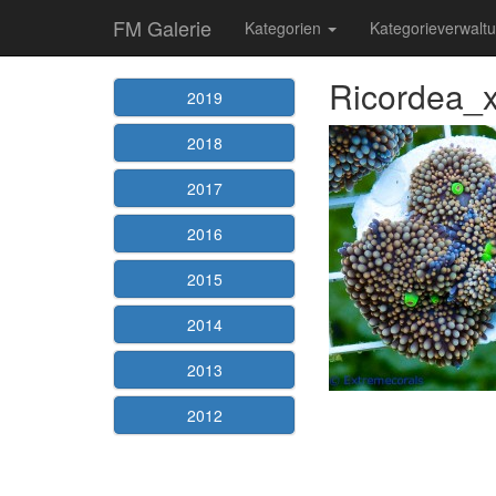
FM Galerie
Kategorien
Kategorieverwalt
Ricordea_x
2019
2018
2017
2016
2015
2014
2013
2012